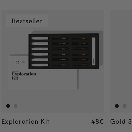
Bestseller
Exploration Kit
Regular pric
48€
Regular pric
48€
Gold S