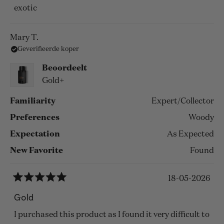
sterren
exotic
Mary T.
Geverifieerde koper
Beoordeelt
Gold+
Familiarity
Expert/Collector
Preferences
Woody
Expectation
As Expected
New Favorite
Found
18-05-2026
Beoordeeld
met
Gold
5
van
I purchased this product as I found it very difficult to
de