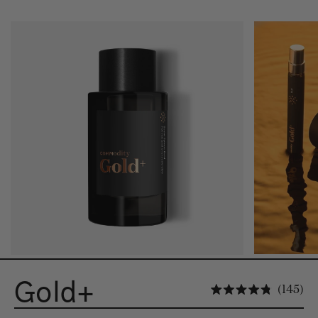
Gold+
Kl
145
Beoordee