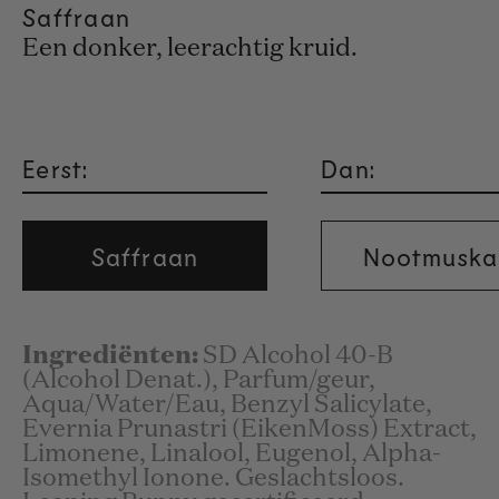
Saffraan
Een donker, leerachtig kruid.
Eerst:
Dan:
Saffraan
Nootmuska
Ingrediënten:
SD Alcohol 40-B
(Alcohol Denat.), Parfum/geur,
Aqua/Water/Eau, Benzyl Salicylate,
Evernia Prunastri (EikenMoss) Extract,
Limonene, Linalool, Eugenol, Alpha-
Isomethyl Ionone. Geslachtsloos.