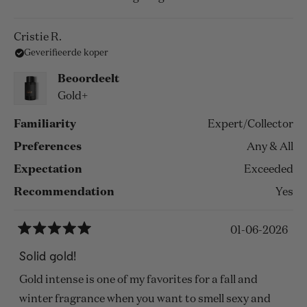
Cristie R.
Geverifieerde koper
Beoordeelt
Gold+
Familiarity
Expert/Collector
Preferences
Any & All
Expectation
Exceeded
Recommendation
Yes
01-06-2026
Beoordeeld
met
Solid gold!
5
van
Gold intense is one of my favorites for a fall and
de
5
winter fragrance when you want to smell sexy and