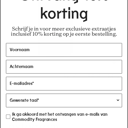
korting
Schrijf je in voor meer exclusieve extraatjes
inclusief 10% korting op je eerste bestelling.
Juice+
Regular price
34 €
-
155 €
Regular pric
155€
Regular pric
34€
Milk+
Vind ons op
Ik ga akkoord met het ontvangen van e-mails van
Commodity Fragrances
Instagram