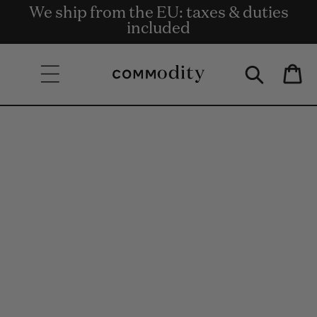
Gratis Bezorging bij bestellingen van €
We ship from the EU: taxes & duties
Get rewards for shopping with
Skip to content
Commodity.Circle
135 en meer.
included
Bag
Skip to product
information