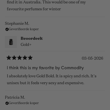
5
find it in Australia. This would be one of my
sterren
favourite perfumes for winter
Stephanie M.
Geverifieerde koper
Beoordeelt
Gold+
03-05-2026
Beoordeeld
met
I think this is my favorite by Commodity
5
van
I absolutely love Gold Bold. It is spicy and rich. It's
de
5
unisex but it feels very sexy and expensive.
sterren
Patricia M.
Geverifieerde koper