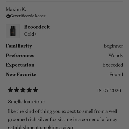
Maxim K.
Geverifieerde koper
Beoordeelt
Gold+
Familiarity
Beginner
Preferences
Woody
Expectation
Exceeded
New Favorite
Found
18-07-2026
Beoordeeld
met
Smells luxurious
5
van
like the kind of thing you expect to smell from a well
de
5
groomed rich silver fox sitting in a corner of a fancy
sterren
establishment smoking a cigar