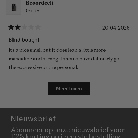
Beoordeelt
Gold+
20-04-2026
Beoordeeld
met
Blind bought
2
van
Its a nice smell but it does lean a little more
de
5
masculine and strong. I should have definitely got
sterren
the expressive or the personal.
Laden...
Meer tonen
Nieuwsbrief
Abonneer op onze nieuwsbrief voor
10% korting op je eerste bestelling