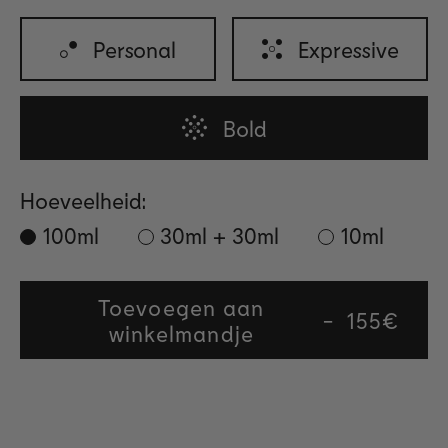
Personal
Expressive
Bold
Hoeveelheid:
100ml
30ml + 30ml
10ml
Toevoegen aan
Regular
155€
winkelmandje
price