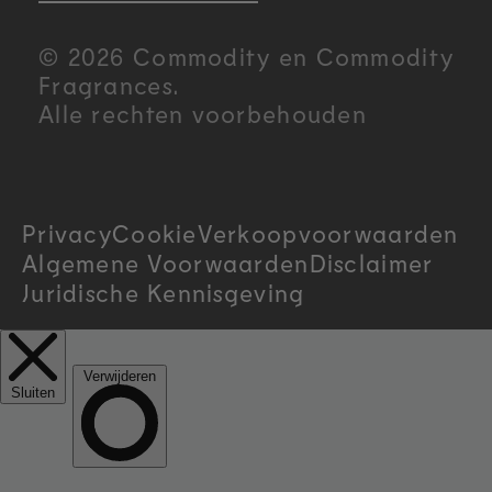
u
© 2026 Commodity en Commodity
n
Fragrances.
Alle rechten voorbehouden
t
r
Privacy
Cookie
Verkoopvoorwaarden
y
Algemene Voorwaarden
Disclaimer
/
Juridische Kennisgeving
r
e
g