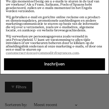
We zijn momenteel bezig om u e-mails te sturen in de taal van
uw voorkeur! Als u Frans, Italiaans, Pools of Spaans hebt
geselecteerd, zullen uw e-mails momenteel in het Engels
De beste manier om
worden verzonden.
op de hoogte te blijven van wat er
Wij gebruiken e-mail en gerichte online reclame om u product-
gebeurt bij Commodity.
en dienstenupdates, promotionele aanbiedingen en andere
marketingcommunicatie te sturen op basis van de informatie
die wij over u verzamelen, zoals uw e-mailadres, algemene
locatie, en aankoop- en website browsegeschiedenis.
Wij verwerken uw persoonsgegevens zoals vermeld in
Bezoek onze
ons Privacybeleid
. U kunt uw toestemming te allen tijde
intrekken of uw voorkeuren beheren door te klikken op de
Instagram
afmeldingslink onderaan al onze marketing e-mails, of door ons
een e-mail te sturen op
customerserviceeu@commodityfragrances.com
.
Inschrijven
Filters
Laden...
Sorteren