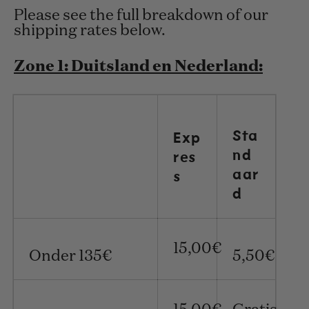
Please see the full breakdown of our
shipping rates below.
Zone 1: Duitsland en Nederland:
Sta
Exp
nd
res
aar
s
d
15,00
€
Onder 135€
5,50€