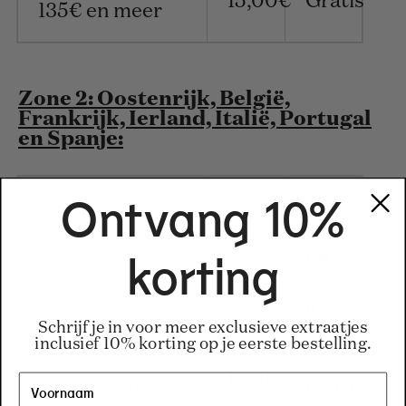
15,00
€
Gratis
135€ en meer
Zone 2: Oostenrijk, België,
Frankrijk, Ierland, Italië, Portugal
en Spanje:
Ontvang 10%
Sta
Exp
res
nd
korting
s
aar
d
Schrijf je in voor meer exclusieve extraatjes
inclusief 10% korting op je eerste bestelling.
15,00
€
Onder 135€
6,50€