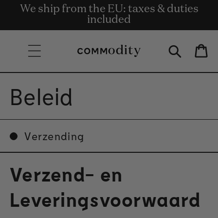
Gratis Bezorging bij bestellingen van €
We ship from the EU: taxes & duties
Get rewards for shopping with
Skip to content
Commodity.Circle
135 en meer.
included
Bag
Beleid
Verzending
Verzend- en
Leveringsvoorwaard