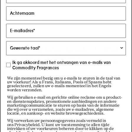
15,00
€
Gratis
135€ en meer
Zone 3: Bulgarije, Kroatië, Cyprus,
Tsjechië, Denemarken,
Griekenland, Hongarije, Polen en
Ik ga akkoord met het ontvangen van e-mails van
Slowakije:
Commodity Fragrances
We zijn momenteel bezig om u e-mails te sturen in de taal van
uw voorkeur! Als u Frans, Italiaans, Pools of Spaans hebt
geselecteerd, zullen uw e-mails momenteel in het Engels
worden verzonden.
Sta
Exp
Wij gebruiken e-mail en gerichte online reclame om u product-
en dienstenupdates, promotionele aanbiedingen en andere
res
nd
marketingcommunicatie te sturen op basis van de informatie
die wij over u verzamelen, zoals uw e-mailadres, algemene
s
aar
locatie, en aankoop- en website browsegeschiedenis.
Wij verwerken uw persoonsgegevens zoals vermeld in
d
ons Privacybeleid
. U kunt uw toestemming te allen tijde
intrekken of uw voorkeuren beheren door te klikken op de