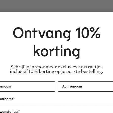
Laden...
Ontvang 10%
korting
 for a while, and when I saw this collab I knew this was a s
 wondering if this was really the perfume Nora & Charlie are
Schrijf je in voor meer exclusieve extraatjes
 book. I'm honestly over the moon.
inclusief 10% korting op je eerste bestelling.
t lasts all day long! I love it, and the book with the autograp