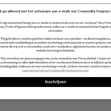
perfume described in the book and I must say Book didn’t disa
Ik ga akkoord met het ontvangen van e-mails van Commodity Fragranc
e zijn momenteel bezig om u e-mails te sturen in de taal van uw voorkeur! Als u Fran
ans, Pools of Spaans hebt geselecteerd, zullen uw e-mails momenteel in het Engels
verzonden.
ing and sticks to my skin so well and it such a nice smell. I 
Wij gebruiken e-mail en gerichte online reclame om u product- en dienstenupdates,
omotionele aanbiedingen en andere marketingcommunicatie te sturen op basis van
ses and the people around you.
rmatie die wij over u verzamelen, zoals uw e-mailadres, algemene locatie, en aankoo
website browsegeschiedenis.
Wij verwerken uw persoonsgegevens zoals vermeld in ons Privacybeleid
. U kunt uw
toestemming te allen tijde intrekken of uw voorkeuren beheren door te klikken op d
fmeldingslink onderaan al onze marketing e-mails, of door ons een e-mail te sturen 
customerserviceeu@commodityfragrances.com
.
s
Inschrijven