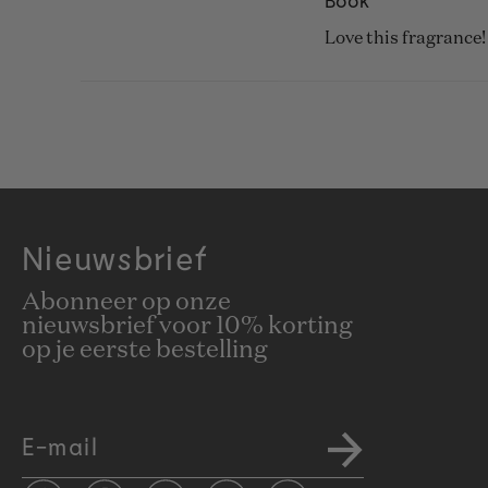
5
van
Love this fragrance! 
de
5
sterren
Nieuwsbrief
Abonneer op onze
nieuwsbrief voor 10% korting
op je eerste bestelling
E-mail