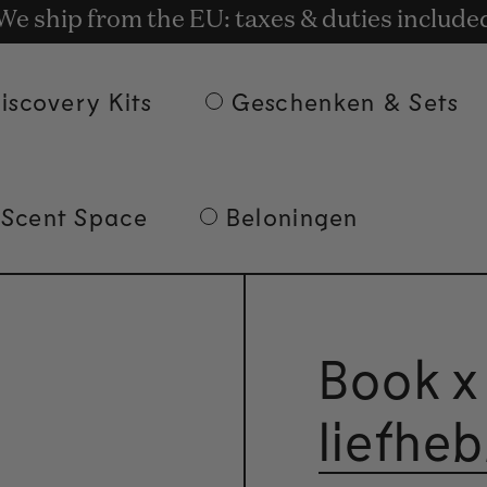
is Bezorging bij bestellingen van € 135 en 
t rewards for shopping with Commodity.Cir
We ship from the EU: taxes & duties include
iscovery Kits
Geschenken & Sets
 Scent Space
Beloningen
Book x
liefhe