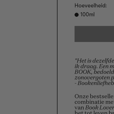
Hoeveelheid:
100ml
"Het is dezelfd
ik draag. Een 
BOOK, bedoeld 
zonovergoten pl
-
Bookenliefheb
Onze bestselle
combinatie met
van
Book Love
het tot leven b