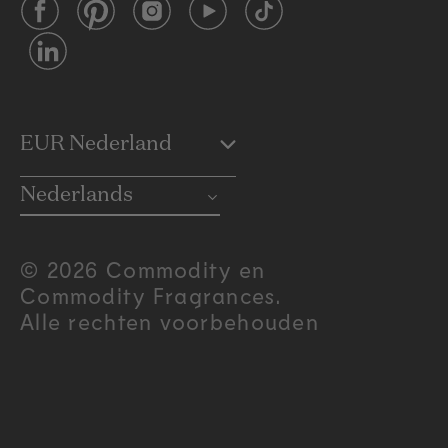
Facebook
Pinterest
Instagram
YouTube
TikTok
LinkedIn
C
EUR Nederland
o
Nederlands
u
© 2026 Commodity en
Commodity Fragrances.
n
Alle rechten voorbehouden
t
r