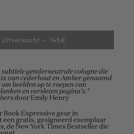
Uitverkocht
Regular
145€
price
e subtiele genderneutrale cologne die
mix van cederhout en Amber genaamd
om beelden op te roepen van
anken en versleten pagina's."
bers
door Emily Henry
r Book Expressive geur in
 een gratis, gesigneerd exemplaar
rs
, de New York Times Bestseller die
rengt.