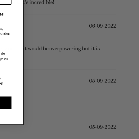
ppoint. It’s incredible!
es
06-09-2022
s,
 worden
was worried it would be overpowering but it is
 de
p- en
e
05-09-2022
op
05-09-2022