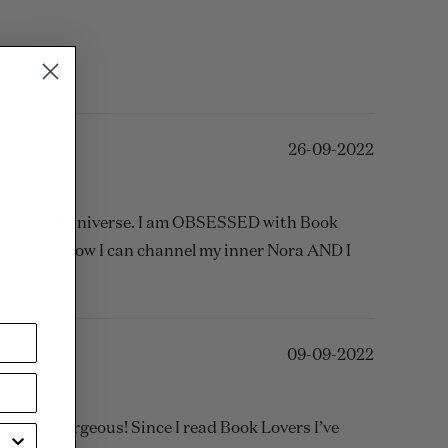
26-09-2022
ign from the universe. I am OBSESSED with Book
 wearing. Now I can channel my inner Nora AND I
09-09-2022
h… simply gorgeous! Since I read Book Lovers I’ve