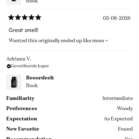
Book
05-08-2026
Beoordeeld
met
Great smell!
5
van
Wanted this originally ended up like moss +
de
5
sterren
Adriana V.
Geverifieerde koper
Beoordeelt
Book
Familiarity
Intermediate
Preferences
Woody
Expectation
As Expected
New Favorite
Found