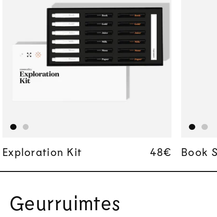
Exploration Kit
Regular pric
Regular pric
48€
48€
Book S
Geurruimtes