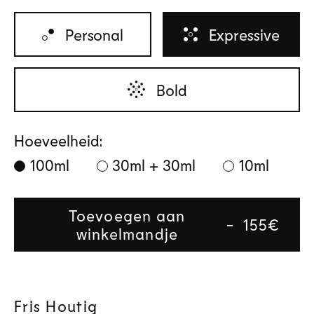
Personal
Expressive
Bold
Hoeveelheid:
100ml
30ml + 30ml
10ml
Toevoegen aan
Regular
155€
winkelmandje
price
Fris Houtig