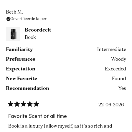
Beth M.
Geverifieerde koper
Beoordeelt
Book
Familiarity
Intermediate
Preferences
Woody
Expectation
Exceeded
New Favorite
Found
Recommendation
Yes
22-06-2026
Beoordeeld
met
Favorite Scent of all time
5
van
Book is a luxury I allow myself, as it's so rich and
de