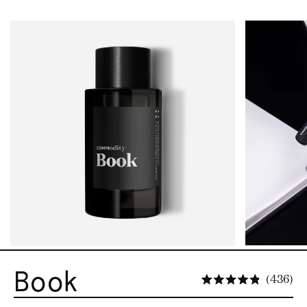
Book
Kl
436
Beoordeel