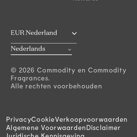
C
EUR Nederland
o
Nederlands
u
© 2026 Commodity en Commodity
n
Fragrances.
Alle rechten voorbehouden
t
r
Privacy
Cookie
Verkoopvoorwaarden
y
Algemene Voorwaarden
Disclaimer
Juridische Kennisgeving