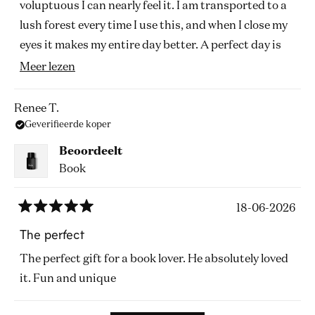
5
voluptuous I can nearly feel it. I am transported to a
sterren
lush forest every time I use this, and when I close my
eyes it makes my entire day better. A perfect day is
showering with Heretic's Nosferateau body wash,
Lees
Meer lezen
then spritzing with this.
meer
over
Renee T.
Geverifieerde koper
deze
beoordeling
Beoordeelt
Book
18-06-2026
Beoordeeld
met
The perfect
5
van
The perfect gift for a book lover. He absolutely loved
de
5
it. Fun and unique
sterren