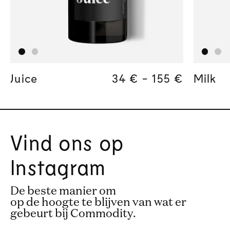
Juice
Regular price
34 €
-
155 €
Regular pric
155€
Regular pri
34€
Milk
Vind ons op
Instagram
De beste manier om
op de hoogte te blijven van wat er
gebeurt bij Commodity.