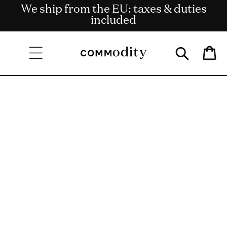
Gratis Bezorging bij bestellingen van €
We ship from the EU: taxes & duties
Get rewards for shopping with
Skip to content
Commodity.Circle
135 en meer.
included
Bag
Skip to product
information