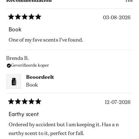
Recommendation
Yes
03-08-2026
Beoordeeld
met
Book
5
van
One of my fave scents I’ve found.
de
5
sterren
Brenda B.
Geverifieerde koper
Beoordeelt
Book
12-07-2026
Beoordeeld
met
Earthy scent
5
van
Ordered by accident but I am keeping it. Has a n
de
5
earthy scent to it, perfect for fall.
sterren