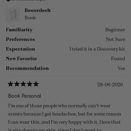
deze
beoordeling
Beoordeelt
Book-
Familiarity
Beginner
Preferences
Not Sure
Expectation
I tried it in a Discovery kit
New Favorite
Found
Recommendation
Yes
28-06-2026
Beoordeeld
met
Book Personal
5
van
I’m one of those people who normally can’t wear
de
5
scents because I get headaches, but for some reason
sterren
I can wear this, and I’m very happy with it. I love that
it sits close to my skin, since I don’t want to