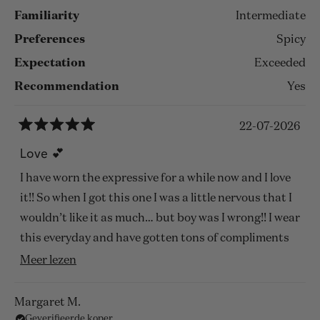
Familiarity
Intermediate
Preferences
Spicy
Expectation
Exceeded
Recommendation
Yes
22-07-2026
Beoordeeld
met
Love 💕
5
van
I have worn the expressive for a while now and I love
de
5
it!! So when I got this one I was a little nervous that I
sterren
wouldn’t like it as much… but boy was I wrong!! I wear
this everyday and have gotten tons of compliments
on it!! 🧡🧡
Lees
Meer lezen
meer
over
Margaret M.
Geverifieerde koper