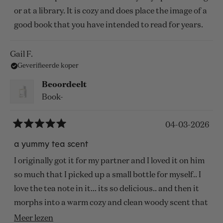
de
5
or at a library. It is cozy and does place the image of a
sterren
good book that you have intended to read for years.
Gail F.
Geverifieerde koper
Beoordeelt
Book-
04-03-2026
Beoordeeld
met
a yummy tea scent
5
van
I originally got it for my partner and I loved it on him
de
5
so much that I picked up a small bottle for myself.. I
sterren
love the tea note in it... its so delicious.. and then it
morphs into a warm cozy and clean woody scent that
stays on... the entire scent is unassuming, subtle but
Lees
Meer lezen