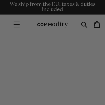
Gratis Bezorging bij bestellingen van €
We ship from the EU: taxes & duties
Get rewards for shopping with
Skip to content
Commodity.Circle
135 en meer.
included
Bag
Skip to product
information