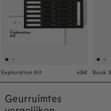
Exploration Kit
Regular pric
48€
Regular pric
48€
Book S
Geurruimtes
vergelijken