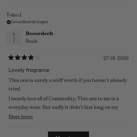
very present... mmmm, its just so good..
meer
over
Toke J.
Geverifieerde koper
deze
beoordeling
Beoordeelt
Book-
27-01-2026
Beoordeeld
met
Lovely fragrance
4
van
This one is surely a sniff worth if you haven't already
de
5
tried.
sterren
I mostly love all of Commodity. This one to me is a
everyday wear. But sadly it didn't last long on my
skin.
Lees
Meer lezen
meer
Definitely going to try a, fragrance free, bodylotion
Laden...
over
underneath. this might make it last longer :)