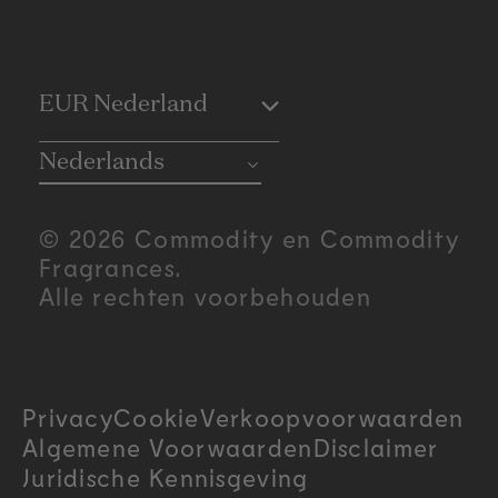
C
EUR Nederland
o
Nederlands
u
© 2026 Commodity en Commodity
n
Fragrances.
Alle rechten voorbehouden
t
r
Privacy
Cookie
Verkoopvoorwaarden
y
Algemene Voorwaarden
Disclaimer
/
Juridische Kennisgeving