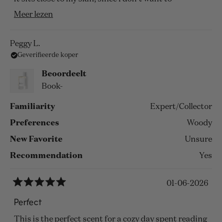
broadcast it, but just enjoy it. Warm, a touch spicy,
Lees
Meer lezen
and I love that I first learned of it IN a book - “Book
meer
Lovers” by Emily Henry. Nice product placement!
over
Peggy L.
Geverifieerde koper
deze
beoordeling
Beoordeelt
Book-
Familiarity
Expert/Collector
Preferences
Woody
New Favorite
Unsure
Recommendation
Yes
01-06-2026
Beoordeeld
met
Perfect
5
van
This is the perfect scent for a cozy day spent reading