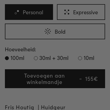
Personal
Expressive
Bold
Hoeveelheid:
100ml
30ml + 30ml
10ml
Toevoegen aan
Regular
155€
winkelmandje
price
Fris Houtig
| Huidgeur