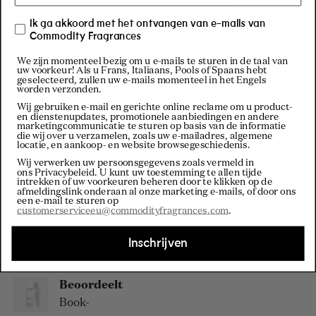
Bezoek onze
Ik ga akkoord met het ontvangen van e-mails van
Instagram
Commodity Fragrances
We zijn momenteel bezig om u e-mails te sturen in de taal van
uw voorkeur! Als u Frans, Italiaans, Pools of Spaans hebt
geselecteerd, zullen uw e-mails momenteel in het Engels
worden verzonden.
Wij gebruiken e-mail en gerichte online reclame om u product-
en dienstenupdates, promotionele aanbiedingen en andere
marketingcommunicatie te sturen op basis van de informatie
die wij over u verzamelen, zoals uw e-mailadres, algemene
locatie, en aankoop- en website browsegeschiedenis.
Filters
Wij verwerken uw persoonsgegevens zoals vermeld in
ons Privacybeleid
. U kunt uw toestemming te allen tijde
intrekken of uw voorkeuren beheren door te klikken op de
afmeldingslink onderaan al onze marketing e-mails, of door ons
een e-mail te sturen op
Laden...
Sorteren
customerserviceeu@commodityfragrances.com
.
Samantha P.
Inschrijven
Geverifieerde koper
Beoordeelt
Book-