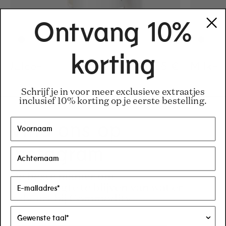
Ontvang 10%
korting
Juice-
Regular price
34 €
-
155 €
Regular pric
155€
Regular pric
34€
Milk-
Schrijf je in voor meer exclusieve extraatjes
inclusief 10% korting op je eerste bestelling.
Vind ons op
Instagram
De beste manier om
op de hoogte te blijven van wat er
gebeurt bij Commodity.