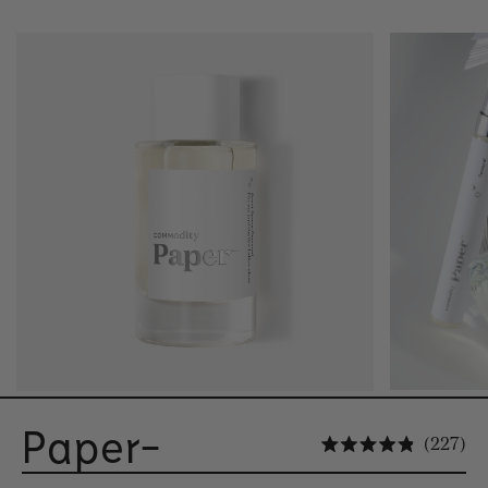
Paper-
Kl
227
Beoordeel