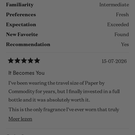
Familiarity
Intermediate
Preferences
Fresh
Expectation
Exceeded
New Favorite
Found
Recommendation
Yes
15-07-2026
Beoordeeld
met
It Becomes You
5
van
I’ve been wearing the travel size of Paper by
de
5
Commodity for years, but I finally invested in a full
sterren
bottle and it was absolutely worth it.
This is the only fragrance I’ve ever worn that truly
evolves with my body chemistry throughout the day.
Lees
Meer lezen
Rather than fading, it becomes warmer, deeper, and
meer