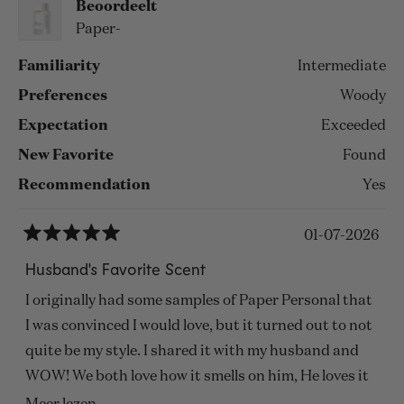
Beoordeelt
Paper-
Familiarity
Intermediate
Preferences
Woody
Expectation
Exceeded
New Favorite
Found
Recommendation
Yes
01-07-2026
Beoordeeld
met
Husband's Favorite Scent
5
van
I originally had some samples of Paper Personal that
de
5
I was convinced I would love, but it turned out to not
sterren
quite be my style. I shared it with my husband and
WOW! We both love how it smells on him, He loves it
for work as it is a nice subtle scent bubble. I love to