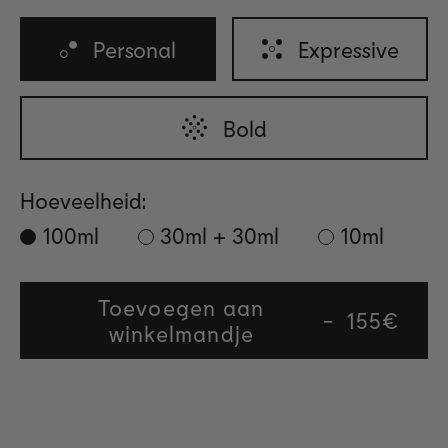
Personal
Expressive
Bold
Hoeveelheid:
100ml
30ml + 30ml
10ml
Toevoegen aan
Regular
155€
winkelmandje
price