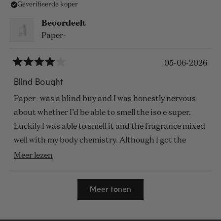
Geverifieerde koper
Beoordeelt
Paper-
05-06-2026
Beoordeeld
met
Blind Bought
4
van
Paper- was a blind buy and I was honestly nervous
de
5
about whether I’d be able to smell the iso e super.
sterren
Luckily I was able to smell it and the fragrance mixed
well with my body chemistry. Although I got the
personal scent space I can really smell this fragrance
Lees
Meer lezen
and it lasts all day. Even after showering and
meer
Laden...
scrubbing my arm I could still smell the fragrance so
over
Meer tonen
I’m glad I went with the personal scent space, any
deze
other scent space would’ve been too strong for my
beoordeling