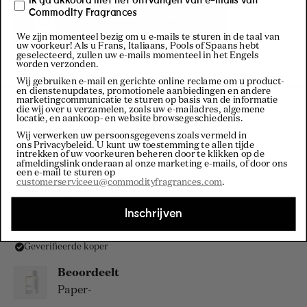
Bezoek onze
Commodity Fragrances
Instagram
We zijn momenteel bezig om u e-mails te sturen in de taal van
uw voorkeur! Als u Frans, Italiaans, Pools of Spaans hebt
geselecteerd, zullen uw e-mails momenteel in het Engels
worden verzonden.
Wij gebruiken e-mail en gerichte online reclame om u product-
en dienstenupdates, promotionele aanbiedingen en andere
marketingcommunicatie te sturen op basis van de informatie
die wij over u verzamelen, zoals uw e-mailadres, algemene
locatie, en aankoop- en website browsegeschiedenis.
Wij verwerken uw persoonsgegevens zoals vermeld in
ons Privacybeleid
. U kunt uw toestemming te allen tijde
Filters
intrekken of uw voorkeuren beheren door te klikken op de
afmeldingslink onderaan al onze marketing e-mails, of door ons
een e-mail te sturen op
customerserviceeu@commodityfragrances.com
.
Laden...
Sorteren
Inschrijven
Stacy D.
Geverifieerde koper
Beoordeelt
Paper-