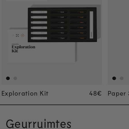
Exploration Kit
Regular pric
48€
Regular pric
48€
Paper 
Geurruimtes