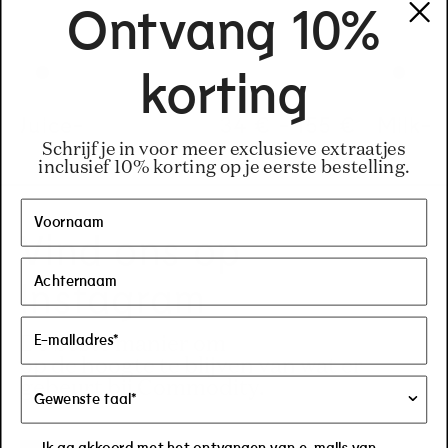
Ontvang 10%
korting
Juice-
Regular price
34 €
-
155 €
Regular pric
155€
Regular pric
34€
Milk-
Schrijf je in voor meer exclusieve extraatjes
inclusief 10% korting op je eerste bestelling.
Vind ons op
Instagram
De beste manier om
op de hoogte te blijven van wat er
gebeurt bij Commodity.
Ik ga akkoord met het ontvangen van e-mails van