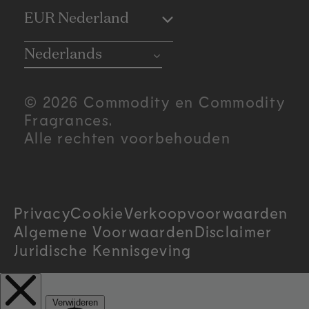
C
EUR Nederland
o
Nederlands
u
© 2026 Commodity en Commodity
n
Fragrances.
Alle rechten voorbehouden
t
r
Privacy
Cookie
Verkoopvoorwaarden
y
Algemene Voorwaarden
Disclaimer
/
Juridische Kennisgeving
r