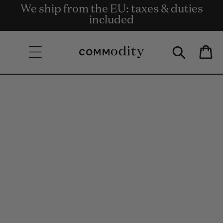
Gratis Bezorging bij bestellingen van €
We ship from the EU: taxes & duties
Get rewards for shopping with
Skip to content
Commodity.Circle
135 en meer.
included
Bag
Skip to product
information