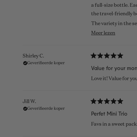
5
a full-size bottle. E
sterren
the travel-friendly 
The variety in the s
sophisticated. If yo
Lees
Meer lezen
start. The quality, p
meer
over
Rating: ⭐⭐⭐⭐⭐ 5/5
Shirley C.
deze
Beoordeeld
Geverifieerde koper
met
Value for your mo
beoordel
5
van
Love it! Value for y
de
5
sterren
Jill W.
Beoordeeld
Geverifieerde koper
met
Perfet Mini Trio
5
van
Favs in a sweet packa
de
5
sterren