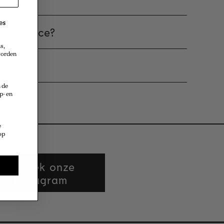
es
ent Space?
s,
 worden
modity
 de
p- en
e
op
Bezoek onze
Instagram