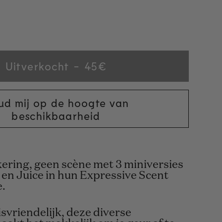
t
Uitverkocht
Regular
45€
lable
price
ud mij op de hoogte van
beschikbaarheid
ring, geen scène met 3 miniversies
 en Juice in hun Expressive Scent
e.
svriendelijk, deze diverse