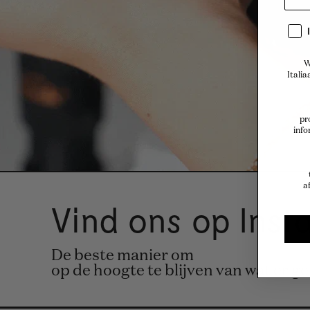
W
Italia
pr
info
a
Vind ons op Ins
De beste manier om
op de hoogte te blijven van wat er g