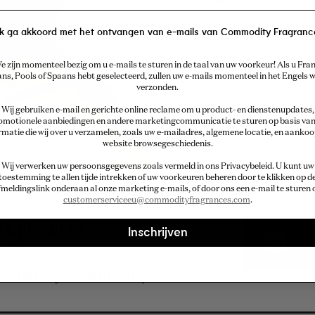
Ik ga akkoord met het ontvangen van e-mails van Commodity Fragranc
Wat is Sc
e zijn momenteel bezig om u e-mails te sturen in de taal van uw voorkeur! Als u Fran
ans, Pools of Spaans hebt geselecteerd, zullen uw e-mails momenteel in het Engels
Over Com
verzonden.
Wij gebruiken e-mail en gerichte online reclame om u product- en dienstenupdates,
omotionele aanbiedingen en andere marketingcommunicatie te sturen op basis van
rmatie die wij over u verzamelen, zoals uw e-mailadres, algemene locatie, en aankoo
website browsegeschiedenis.
Wij verwerken uw persoonsgegevens zoals vermeld in ons Privacybeleid
. U kunt uw
toestemming te allen tijde intrekken of uw voorkeuren beheren door te klikken op d
fmeldingslink onderaan al onze marketing e-mails, of door ons een e-mail te sturen 
customerserviceeu@commodityfragrances.com
.
tagram
Inschrijven
ebeurt bij Commodity.