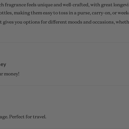
ach fragrance feels unique and well-crafted, with great longevi
bottles, making them easy to toss in a purse, carry-on, or wee
et gives you options for different moods and occasions, wheth
u’re curious about Commodity fragrances or trying to find your
resentation, and versatility make it well worth it.
ney
ing
our money!
ge. Perfect for travel.