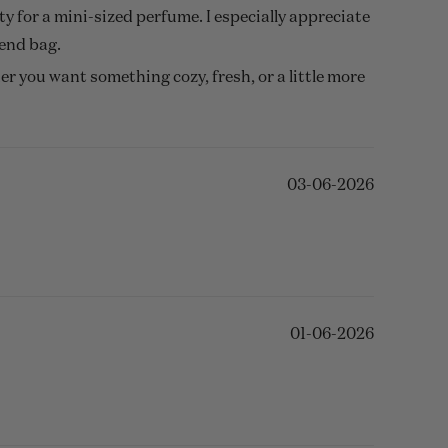
ty for a mini-sized perfume. I especially appreciate
kend bag.
er you want something cozy, fresh, or a little more
 signature scent, this trio is an excellent place to
03-06-2026
01-06-2026