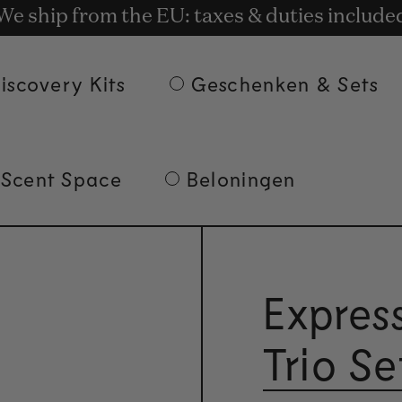
is Bezorging bij bestellingen van € 135 en 
t rewards for shopping with Commodity.Cir
We ship from the EU: taxes & duties include
iscovery Kits
Geschenken & Sets
 Scent Space
Beloningen
Expres
Trio Se