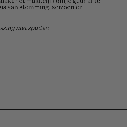
aakt het makkelijk om je geur af te
sis van stemming, seizoen en
sing niet spuiten