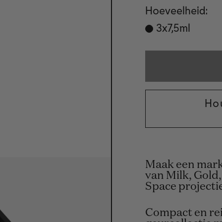
Hoeveelheid:
Varian
3x7,5ml
sold
out
or
unavai
Ho
Maak een marke
van Milk, Gold,
Space projecti
Compact en rei