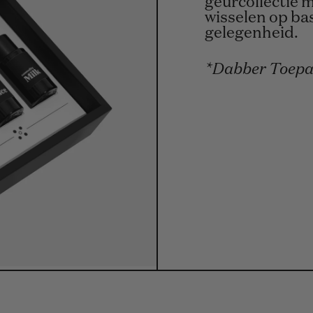
geurcollectie m
wisselen op ba
gelegenheid.
*Dabber Toepas