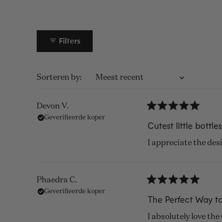
Filters
Sorteren
Devon V.
Beoordeeld
Geverifieerde koper
met
Cutest little bottles
5
van
I appreciate the desi
de
5
sterren
Phaedra C.
Beoordeeld
Geverifieerde koper
met
The Perfect Way t
5
van
I absolutely love th
de