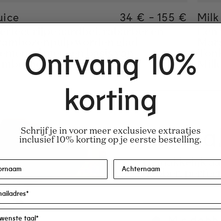
 price
r price
uice
Regular price
34 €
-
155 €
Regular pr
155€
Regular pr
34€
Milk
erfect rijpe aardbei, rabarber en
Een 
rambozenpulp worden glad
Mars
emengd met een basis van
Tonk
Ontvang 10%
mberhout.
Milk
korting
Minida
Schrijf je in voor meer exclusieve extraatjes
inclusief 10% korting op je eerste bestelling.
Gemakkelijk aa
dabber, perfec
Minidabb