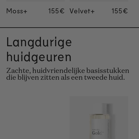
Moss+
Regular price
155€
Regular price
155€
Regular price
34€
Velvet+
Regular
155€
Regular
155€
Regular
34€
Langdurige
huidgeuren
Zachte, huidvriendelijke basisstukken
die blijven zitten als een tweede huid.