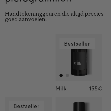
Handtekeninggeuren die altijd precies
goed aanvoelen.
Bestseller
Milk
Regular
155€
Regular
155€
Regular
34€
Bestseller