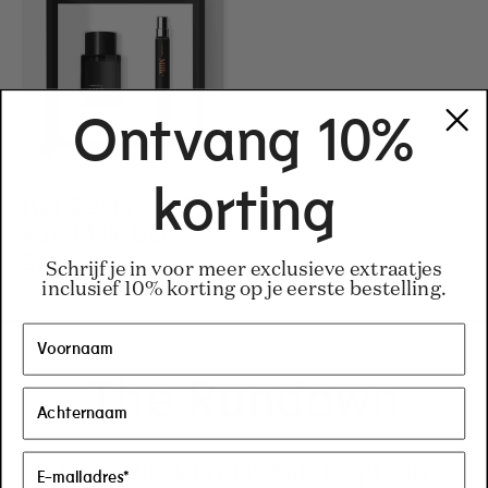
Ontvang 10%
korting
Het Beste
Regular price
85€
Regular price
85€
van Milk Duo
Set
Schrijf je in voor meer exclusieve extraatjes
inclusief 10% korting op je eerste bestelling.
The Rundown
Onze Black Friday Sale loopt van