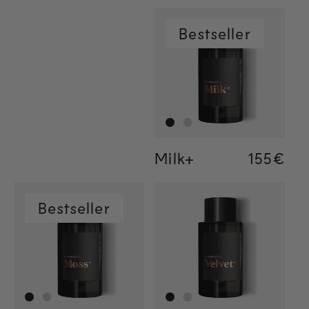
Bestseller
Milk+
Regular
155€
Regular
155€
Regular
34€
Bestseller