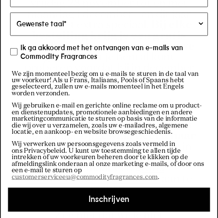
vrijdag 28 november tot en met
maandag 1 december - en dit jaar
wordt het extra speciaal.
Bij elke
bestelling krijg je een gratis
proefmonster van onze nieuwe
Ik ga akkoord met het ontvangen van e-mails van
geur,
zodat je hem al kunt
Commodity Fragrances
proberen voordat hij in december
We zijn momenteel bezig om u e-mails te sturen in de taal van
gelanceerd wordt.
uw voorkeur! Als u Frans, Italiaans, Pools of Spaans hebt
geselecteerd, zullen uw e-mails momenteel in het Engels
worden verzonden.
Wil je het grootste extraatje
Wij gebruiken e-mail en gerichte online reclame om u product-
en dienstenupdates, promotionele aanbiedingen en andere
vrijspelen?
marketingcommunicatie te sturen op basis van de informatie
Leden met vroege toegang krijgen
die wij over u verzamelen, zoals uw e-mailadres, algemene
locatie, en aankoop- en website browsegeschiedenis.
hun sample
opgewaardeerd naar
Wij verwerken uw persoonsgegevens zoals vermeld in
een gratis 10ml
. Om hiervoor in
ons Privacybeleid
. U kunt uw toestemming te allen tijde
aanmerking te komen, hoef je
intrekken of uw voorkeuren beheren door te klikken op de
afmeldingslink onderaan al onze marketing e-mails, of door ons
alleen maar een
gratis
een e-mail te sturen op
customerserviceeu@commodityfragrances.com
.
Commodity.Circle account
aan te
maken.
Inschrijven
Zeg niet dat we je niet