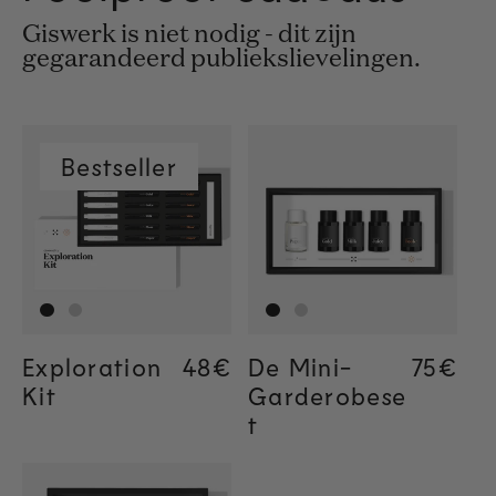
Giswerk is niet nodig - dit zijn
gegarandeerd publiekslievelingen.
Bestseller
Exploration
Regular price
48€
Regular price
48€
De Mini-
Regula
75€
Kit
Garderobese
t