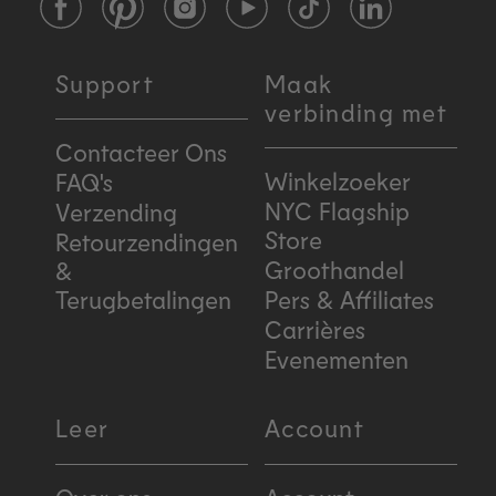
Facebook
Pinterest
Instagram
YouTube
TikTok
LinkedIn
Support
Maak
verbinding met
Contacteer Ons
Winkelzoeker
FAQ's
NYC Flagship
Verzending
Store
Retourzendingen
Groothandel
&
Terugbetalingen
Pers & Affiliates
Carrières
Evenementen
Leer
Account