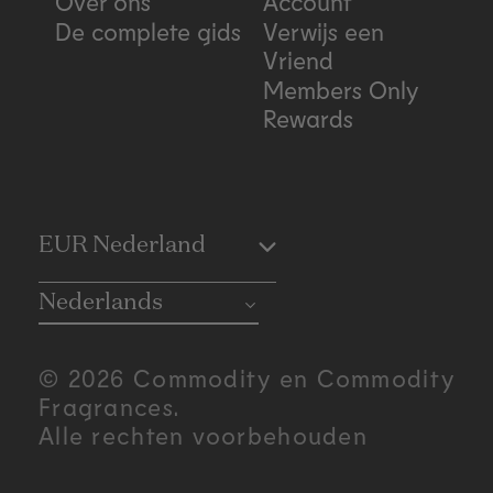
Over ons
Account
De complete gids
Verwijs een
Vriend
Members Only
Rewards
C
EUR Nederland
o
Nederlands
u
© 2026 Commodity en Commodity
n
Fragrances.
Alle rechten voorbehouden
t