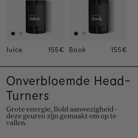
Juice
Regular price
155€
Regular price
155€
Regular price
34€
Book
Regular
155€
Regular
155€
Regular
34€
Onverbloemde Head-
Turners
Grote energie, Bold aanwezigheid -
deze geuren zijn gemaakt om op te
vallen.