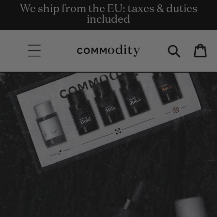
Gratis Bezorging bij bestellingen van €
We ship from the EU: taxes & duties
Get rewards for shopping with
Skip to content
Commodity.Circle
135 en meer.
included
Bag